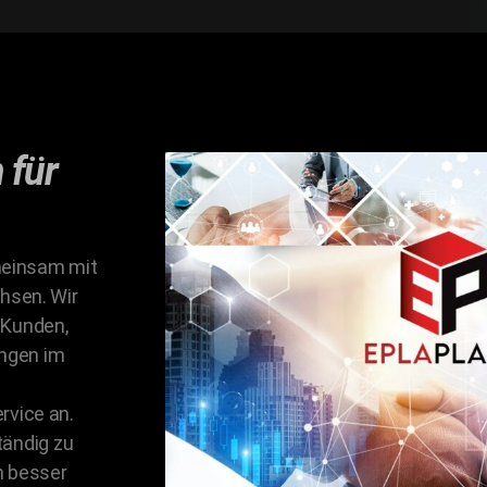
 für
meinsam mit
hsen. Wir
 Kunden,
ungen im
vice an.
tändig zu
h besser