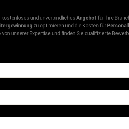
in kostenloses und unverbindliches
Angebot
für Ihre Branc
itergewinnung
zu optimieren und die Kosten für
Personal
 von unserer Expertise und finden Sie qualifizierte Bewerb