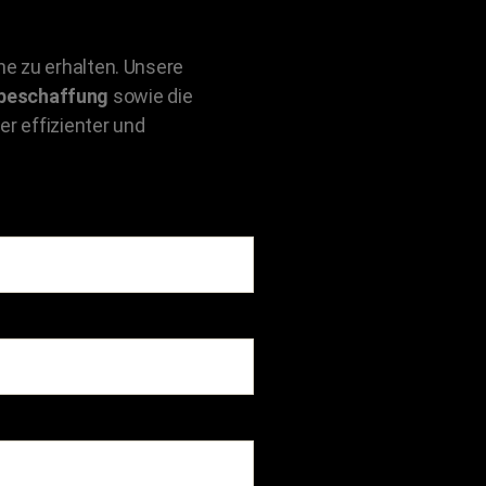
he zu erhalten. Unsere
beschaffung
sowie die
er effizienter und