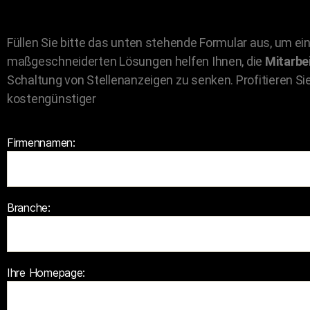
Füllen Sie bitte das unten stehende Formular aus, um e
maßgeschneiderten Lösungen helfen Ihnen, die
Mitarbe
Schaltung von Stellenanzeigen zu senken. Profitieren Sie
kostengünstiger
Firmennamen:
Branche:
Ihre Homepage: